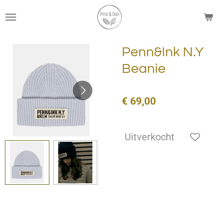
Ga
direct
naar
de
Penn&Ink N.Y
hoofdinhoud
Beanie
€ 69,00
Uitverkocht