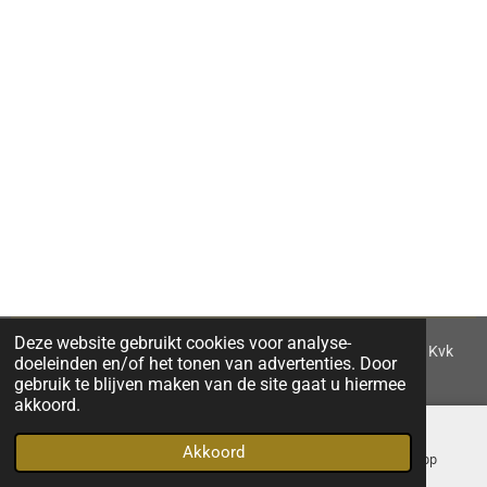
Deze website gebruikt cookies voor analyse-
Pine & Oak - Kruisstraat 10 - 8051 GE Hattem. - Kvk
doeleinden en/of het tonen van advertenties. Door
87986906
gebruik te blijven maken van de site gaat u hiermee
akkoord.
Akkoord
Telefoonnummer
Instagram
WhatsApp